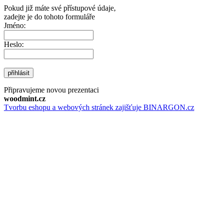
Pokud již máte své přístupové údaje,
zadejte je do tohoto formuláře
Jméno:
Heslo:
přihlásit
Připravujeme novou prezentaci
woodmint.cz
Tvorbu eshopu a webových stránek zajišťuje BINARGON.cz